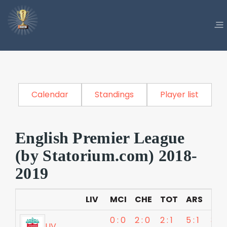
Calendar
Standings
Player list
English Premier League
(by Statorium.com) 2018-
2019
LIV
MCI
CHE
TOT
ARS
MU
0 : 0
2 : 0
2 : 1
5 : 1
3 : 1
LIV